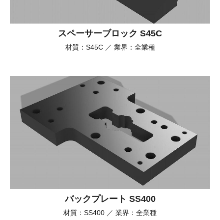
スペーサーブロック S45C
材質：S45C ／ 業界：全業種
バックプレート SS400
材質：SS400 ／ 業界：全業種