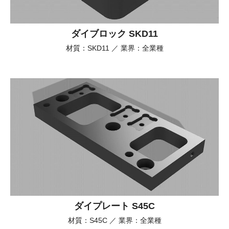
ダイブロック SKD11
材質：SKD11 ／ 業界：全業種
ダイプレート S45C
材質：S45C ／ 業界：全業種