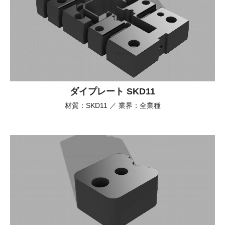
ダイプレート SKD11
材質：SKD11 ／ 業界：全業種